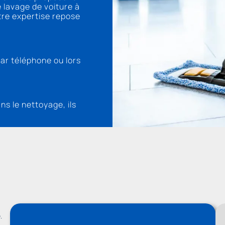
 lavage de voiture à
otre expertise repose
ar téléphone ou lors
s le nettoyage, ils
.