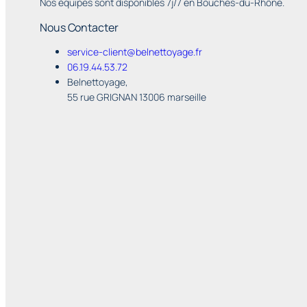
Nos équipes sont disponibles 7j/7 en Bouches-du-Rhône.
Nous Contacter
service-client@belnettoyage.fr
06.19.44.53.72
Belnettoyage,
55 rue GRIGNAN 13006 marseille